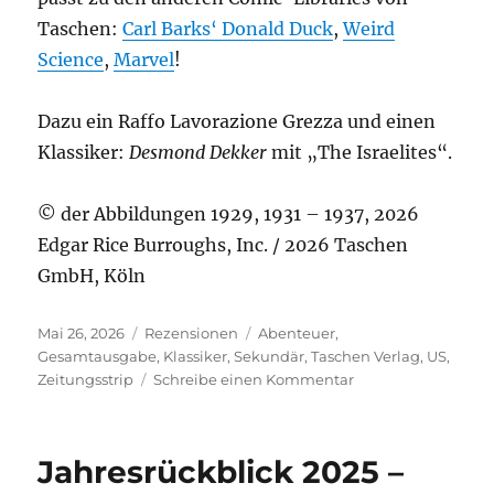
Taschen:
Carl Barks‘ Donald Duck
,
Weird
Science
,
Marvel
!
Dazu ein Raffo Lavorazione Grezza und einen
Klassiker:
Desmond Dekker
mit „The Israelites“.
© der Abbildungen 1929, 1931 – 1937, 2026
Edgar Rice Burroughs, Inc. / 2026 Taschen
GmbH, Köln
Veröffentlicht
Kategorien
Schlagwörter
Mai 26, 2026
Rezensionen
Abenteuer
,
am
Gesamtausgabe
,
Klassiker
,
Sekundär
,
Taschen Verlag
,
US
,
zu
Zeitungsstrip
Schreibe einen Kommentar
Hal
Foster’s
Tarzan.
Jahresrückblick 2025 –
The
Complete