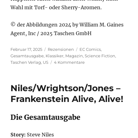
Wahl mit Torf- oder Sherry-Aromen.
© der Abbildungen 2024 by William M. Gaines
Agent, Inc / 2025 Taschen GmbH
Veröffentlicht
Kategorien
Schlagwörter
Februar 17, 2025
Rezensionen
EC Comics
,
am
Gesamtausgabe
,
Klassiker
,
Magazin
,
Science Fiction
,
zu
Taschen Verlag
,
US
4 Kommentare
Geissman
–
EC
Niles/Wrightson/Jones –
Comics
Library.
Frankenstein Alive, Alive!
Weird
Science.
Vol.
Die Gesamtausgabe
1
Story:
Steve Niles