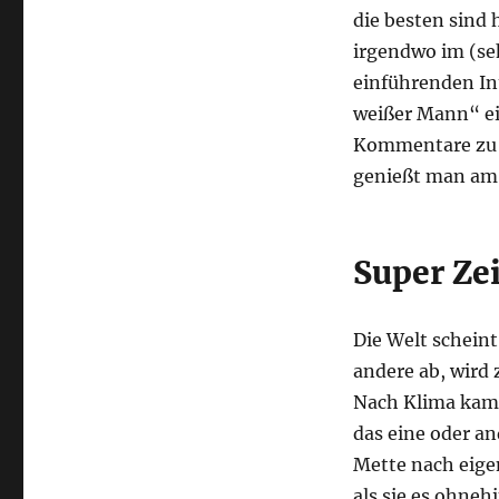
die besten sind
irgendwo im (seh
einführenden Int
weißer Mann“ ein
Kommentare zu al
genießt man am 
Super Zei
Die Welt scheint
andere ab, wird
Nach Klima kamen
das eine oder a
Mette nach eige
als sie es ohneh