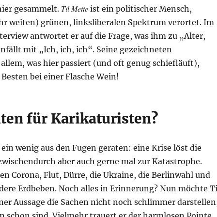
Til Mette
 hier gesammelt.
ist ein politischer Mensch,
r weiten) grünen, linksliberalen Spektrum verortet. Im
erview antwortet er auf die Frage, was ihm zu „Alter,
fällt mit „Ich, ich, ich“. Seine gezeichneten
lem, was hier passiert (und oft genug schiefläuft),
Besten bei einer Flasche Wein!
ten für Karikaturisten?
 ein wenig aus den Fugen geraten: eine Krise löst die
 zwischendurch aber auch gerne mal zur Katastrophe.
 Corona, Flut, Dürre, die Ukraine, die Berlinwahl und
ndere Erdbeben. Noch alles in Erinnerung? Nun möchte Ti
ner Aussage die Sachen nicht noch schlimmer darstellen
in schon sind. Vielmehr trauert er der harmlosen Pointe