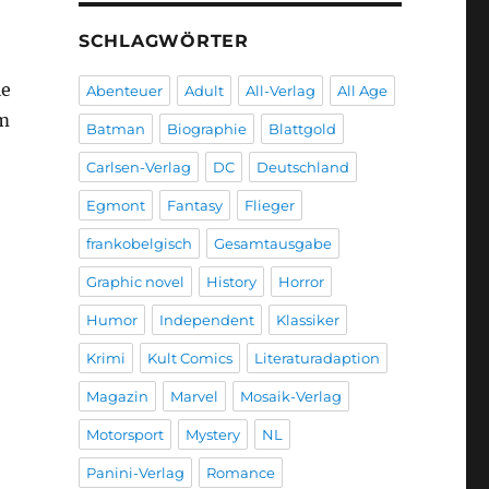
SCHLAGWÖRTER
ie
Abenteuer
Adult
All-Verlag
All Age
im
Batman
Biographie
Blattgold
Carlsen-Verlag
DC
Deutschland
Egmont
Fantasy
Flieger
frankobelgisch
Gesamtausgabe
Graphic novel
History
Horror
Humor
Independent
Klassiker
Krimi
Kult Comics
Literaturadaption
Magazin
Marvel
Mosaik-Verlag
Motorsport
Mystery
NL
Panini-Verlag
Romance