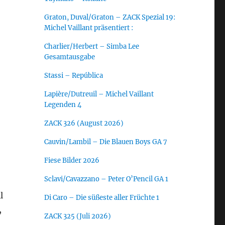
Graton, Duval/Graton – ZACK Spezial 19:
Michel Vaillant präsentiert :
Charlier/Herbert – Simba Lee
Gesamtausgabe
Stassi – República
Lapière/Dutreuil – Michel Vaillant
Legenden 4
ZACK 326 (August 2026)
Cauvin/Lambil – Die Blauen Boys GA 7
Fiese Bilder 2026
Sclavi/Cavazzano – Peter O’Pencil GA 1
l
Di Caro – Die süßeste aller Früchte 1
,
ZACK 325 (Juli 2026)