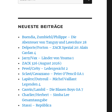
nach:
NEUESTE BEITRÄGE
Buendia, Zumbiehl/Philippe – Die
Abenteuer von Tanguy und Laverdure 28
Delporte/Forton – ZACK Spezial 20: Alain
Cardan 4
Jarry/Vax – Länder von Ynuma 1
ZACK 326 (August 2026)
Pevel/Créty – Ledergesicht 2
Sclavi/Cavazzano – Peter O’Pencil GA 1
Lapière/Dutreuil – Michel Vaillant
Legenden 4
Cauvin/Lambil – Die Blauen Boys GA 7
Charlier/Herbert – Simba Lee
Gesamtausgabe
Stassi – República