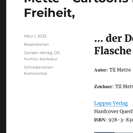
Freiheit,
… der D
Veröffentlicht
März 1, 2023
am
Kategorien
Rezensionen
Flasche
Schlagwörter
Carlsen-Verlag
,
DE
,
Humor
,
Karikatur
Schreibe einen
Autor:
Til Mette
zu
Kommentar
Mette
Zeichner
–
: Til Met
Cartoons
für
Lappan Verlag
die
Freunde
Hardcover Querfo
der
ISBN
: 978-3-83
Freiheit,